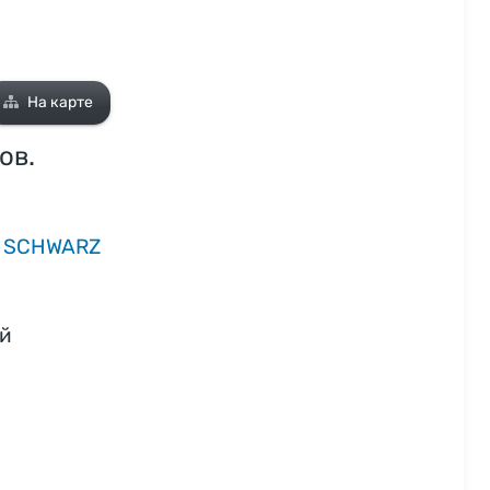
На карте
ов.
,
SCHWARZ
ой