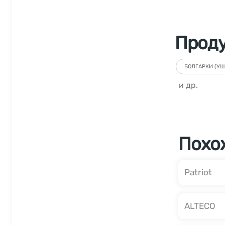
Прод
БОЛГАРКИ (УШ
и др.
Похо
Patriot
ALTECO