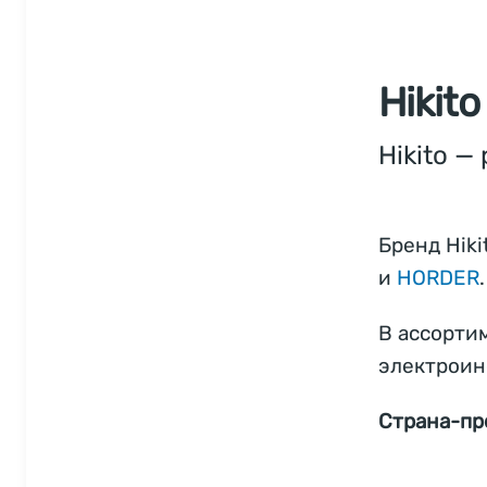
Hikito
Hikito 
Бренд Hik
и
HORDER
.
В ассортим
электроин
Страна-пр