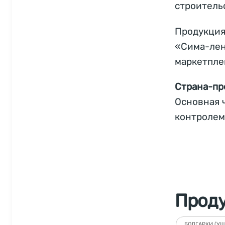
строитель
Продукция
«Сима-лен
маркетплей
Страна-пр
Основная ч
контролем
Прод
БОЛГАРКИ (УШ