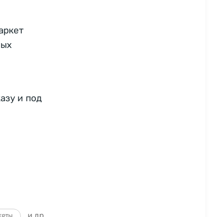
аркет
ных
азу и под
и др.
ЕРТЫ