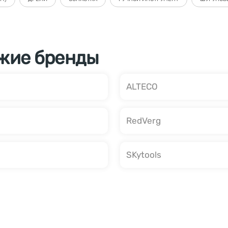
жие бренды
ALTECO
RedVerg
SKytools