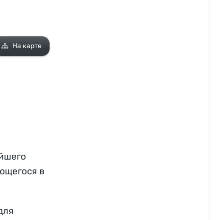
На карте
йшего
ющегося в
для