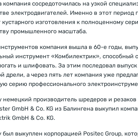
да компания сосредоточилась на узкой специали
тве электродвигателей. Именно в этот период
т кустарного изготовления к полноценному сер
тву промышленного масштаба.
инструментов компания вышла в 60-е годы, вып
ьный инструмент «Комбилектрик», способный с
рогать и шлифовать. За этим последовал выпуск
 дрели, а через пять лет компания уже предла
ую серию профессионального электроинструме
ду немецкий производитель шредеров и резаков 
ester GmbH & Co. KG из Балингена выкупил комп
trik GmbH & Co. KG.
у был выкуплен корпорацией Positec Group, кото