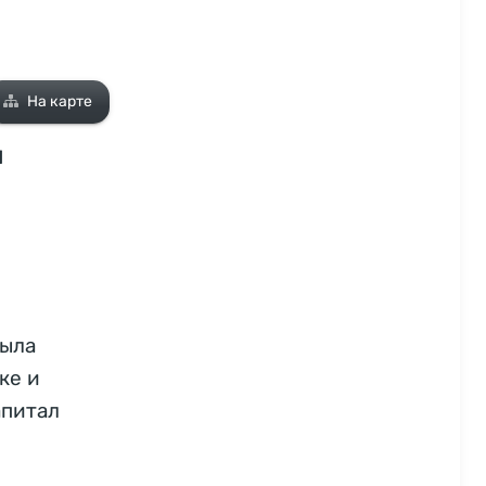
На карте
и
была
ке и
апитал