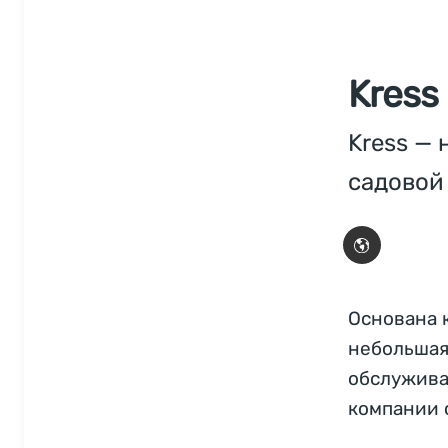
Kress
Kress —
садовой
Основана к
небольшая
обслужива
компании с