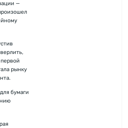
зации —
 произошел
ийному
устив
верлить,
 первой
гала рынку
нта.
для бумаги
анию
рая