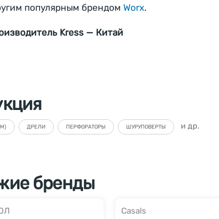
ругим популярным брендом
Worx
.
оизводитель Kress — Китай
укция
и др.
М)
ДРЕЛИ
ПЕРФОРАТОРЫ
ШУРУПОВЕРТЫ
жие бренды
ОЛ
Casals