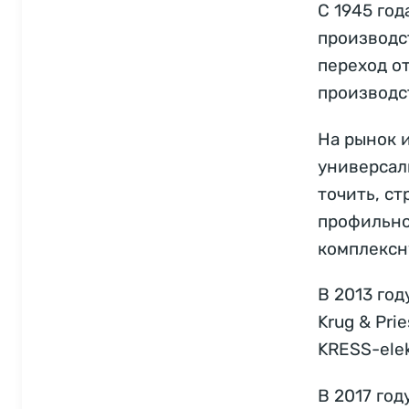
С 1945 го
производс
переход о
производс
На рынок 
универсал
точить, ст
профильной
комплексн
В 2013 го
Krug & Pri
KRESS-elek
В 2017 год