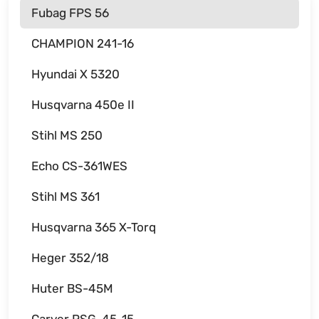
Fubag FPS 56
CHAMPION 241-16
Hyundai X 5320
Husqvarna 450e II
Stihl MS 250
Echo CS-361WES
Stihl MS 361
Husqvarna 365 X-Torq
Heger 352/18
Huter BS-45M
Carver PSG-45-15