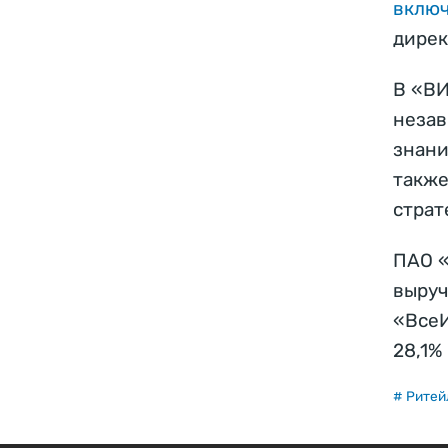
вклю
дирек
В «ВИ
незав
знани
также
страт
ПАО «
выруч
«ВсеИ
28,1%
# Ритей