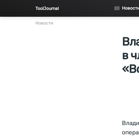
Перейти к основному содержанию
Новост
ToolJournal
Новости
Вл
в 
«В
Влади
опера