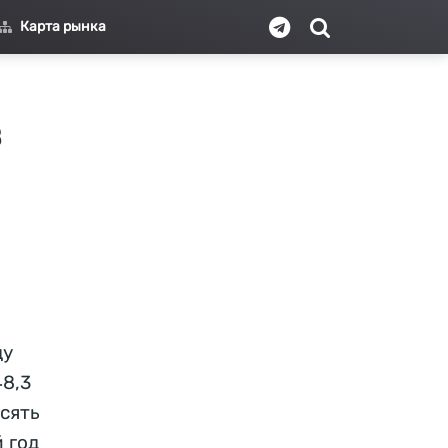
Карта рынка
в
ду
48,3
сять
 год