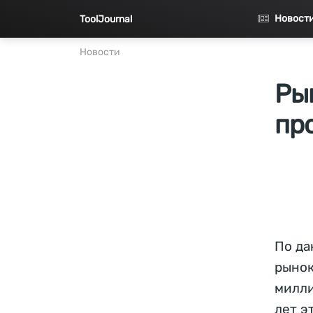
Перейти к основному содержанию
Новост
ToolJournal
Новости
Ры
пр
По да
рынок
милли
лет э