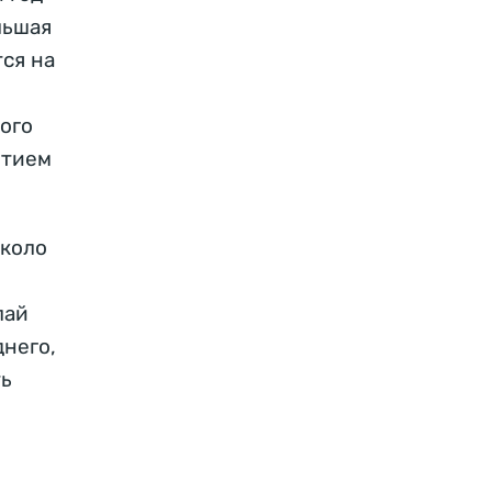
льшая
тся на
того
итием
около
лай
днего,
ть