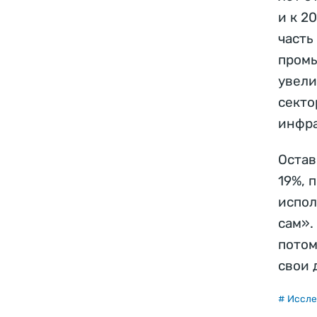
и к 2
часть
промы
увели
секто
инфра
Остав
19%, 
испол
сам».
потом
свои 
# Иссле