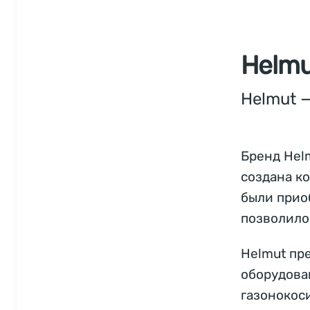
Helmu
Helmut 
Бренд Helm
создана ко
были прио
позволило
Helmut пр
оборудова
газонокос