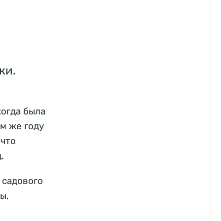
ки.
когда была
ом же году
 что
.
 садового
ы,