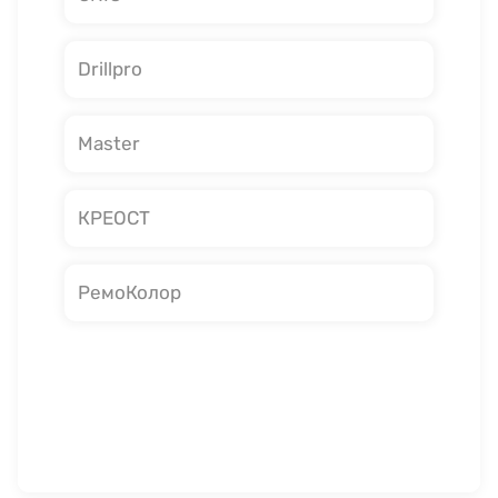
Drillpro
Master
КРЕОСТ
РемоКолор