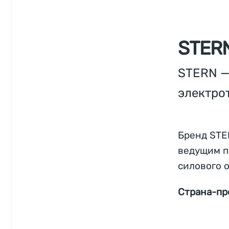
STER
STERN —
электро
Бренд STE
ведущим по
силового 
Страна-пр