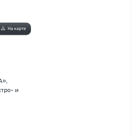
На карте
А»,
ктро- и