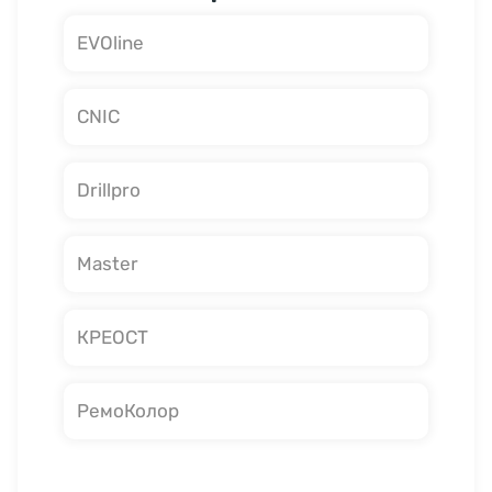
EVOline
CNIC
Drillpro
Master
КРЕОСТ
РемоКолор